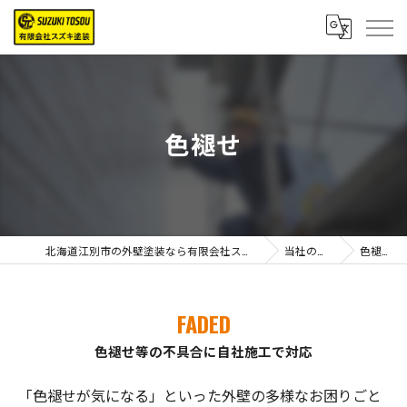
色褪せ
北海道江別市の外壁塗装なら有限会社スズキ塗装
当社の特徴
色褪せ
FADED
色褪せ等の不具合に自社施工で対応
「色褪せが気になる」といった外壁の多様なお困りごと