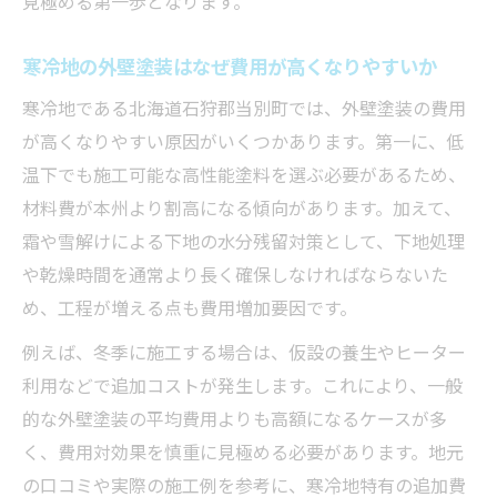
見極める第一歩となります。
外壁塗装の価格差に納得できる根拠を探す
費用が高額な外壁塗装の落とし穴を回避
寒冷地の外壁塗装はなぜ費用が高くなりやすいか
適切な外壁塗装色の選び方と失敗回避策
寒冷地である北海道石狩郡当別町では、外壁塗装の費用
外壁塗装で後悔しない色選びの基本
が高くなりやすい原因がいくつかあります。第一に、低
やめたほうがいい外壁塗装色とその理由
温下でも施工可能な高性能塗料を選ぶ必要があるため、
外壁塗装の色で汚れや色褪せに強い選択法
材料費が本州より割高になる傾向があります。加えて、
霜や雪解けによる下地の水分残留対策として、下地処理
外壁塗装色選びで失敗しないポイント解説
や乾燥時間を通常より長く確保しなければならないた
外壁塗装の色選びに迷った時の判断基準
め、工程が増える点も費用増加要因です。
北海道の気候に合う塗装費用の見極め方
例えば、冬季に施工する場合は、仮設の養生やヒーター
外壁塗装費用は気候適応でどう変わるか解
利用などで追加コストが発生します。これにより、一般
説
的な外壁塗装の平均費用よりも高額になるケースが多
北海道の気候に強い外壁塗装の費用目安
く、費用対効果を慎重に見極める必要があります。地元
外壁塗装費用と耐久性を両立させる工夫
の口コミや実際の施工例を参考に、寒冷地特有の追加費