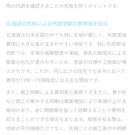
外壁塗装選びで気候対策を反映させるコツ
用の内訳を確認することが失敗を防ぐポイントです。
外壁塗装費用に寒冷地仕様を取り入れる方
法
北海道の気候による外壁塗装の費用差を知る
安心できる外壁塗装費用比較のポイント
北海道は日本全国の中でも特に気候が厳しく、外壁塗装
外壁塗装費用を比較検討する時の注意点
費用に大きな差が生まれやすい地域です。特に石狩郡当
安心できる外壁塗装費用の比較方法解説
別町では、冬場の長期積雪や凍結、春先の融雪水による
複数の外壁塗装見積もりを上手に活用する
壁面の劣化が進みやすいため、塗装の仕様や工程数が増
えがちです。これが、同じ広さの住宅でも本州と比べて
外壁塗装費用比較で重視すべき基準とは
費用が1.2倍〜1.5倍程度になる主な理由です。
納得の外壁塗装費用を選ぶための比較術
また、施工時期による費用差も無視できません。春や秋
など施工が集中する時期は需要増加により単価が上がる
傾向があり、逆に閑散期を狙って依頼することで費用を
抑えることができる場合もあります。相場を知る際は、
地域の平均価格だけでなく、気候ごとの施工条件や時期