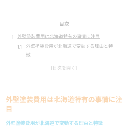
目次
外壁塗装費用は北海道特有の事情に注目
外壁塗装費用が北海道で変動する理由と特
徴
寒冷地の外壁塗装はなぜ費用が高くなりや
すいか
北海道の気候による外壁塗装の費用差を知
る
外壁塗装費用は北海道特有の事情に注
外壁塗装費用は断熱性能でどう異なるか解
目
説
外壁塗装で北海道独自の費用増減ポイント
外壁塗装費用が北海道で変動する理由と特徴