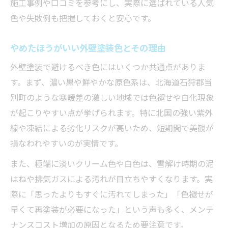
施工事例や口コミを参考にし、実際に選ばれている人気
色や失敗例も把握しておくと安心です。
やめたほうがいい外壁塗装色とその理由
外壁塗装で避けるべき色にはいくつか共通点がありま
す。まず、濃い黒や鮮やかな原色系は、北海道石狩郡当
別町のような寒暖差の激しい地域では色褪せや白化現象
が起こりやすい点が挙げられます。特に北国の強い紫外
線や凍結による劣化リスクが高いため、短期間で美観が
損なわれやすいのが実情です。
また、極端に淡いクリーム色や白色は、雪解け時期の泥
はねや排気ガスによる汚れが目立ちやすくなります。実
際に「思ったよりもすぐに汚れてしまった」「色褪せが
早くて再塗装が必要になった」という声も多く、メンテ
ナンスコスト増加の原因となるため要注意です。