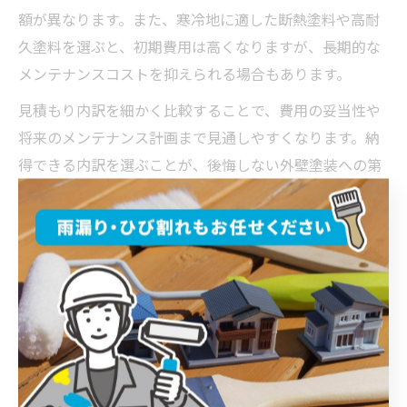
額が異なります。また、寒冷地に適した断熱塗料や高耐
久塗料を選ぶと、初期費用は高くなりますが、長期的な
メンテナンスコストを抑えられる場合もあります。
見積もり内訳を細かく比較することで、費用の妥当性や
将来のメンテナンス計画まで見通しやすくなります。納
得できる内訳を選ぶことが、後悔しない外壁塗装への第
一歩です。
当別町で相場より高額か即判断するコ
ツ
外壁塗装の費用が高いと感じた時の見極め方
外壁塗装の費用が思ったより高額だと感じた際、まずは