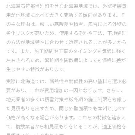
見積もり内訳を理解して無駄な出費回避
北海道石狩郡当別町を含む北海道地域では、外壁塗装費
外壁塗装の見積もり内訳で注目すべき項目
用が他地域に比べて大きく変動する傾向があります。そ
見積もり比較で外壁塗装費用の妥当性を判
の主な理由は、厳しい寒暖差や積雪、風雪による外壁の
断
劣化リスクが高いため、使用する塗料や工法、下地処理
外壁塗装費用で無駄な項目を見抜くポイン
の方法が地域特性に合わせて選定されることが多いから
ト
です。また、施工期間や工事のタイミングも気候に強く
外壁塗装の内訳明細で過剰請求を防ぐ方法
左右されるため、繁忙期や閑散期によっても価格に差が
生じやすい特徴があります。
内訳の違いで外壁塗装費用が大きく変わる
理由
実際に北海道では、断熱性や耐候性の高い塗料を選ぶ必
当別町で相場より高額か即判断するコツ
要があり、これが費用増加の一因となります。さらに、
地元業者の多くは積雪対策や厳冬期の施工制限を考慮し
外壁塗装の費用が高いと感じた時の見極め
た見積もりを出すため、同じ外壁面積でも本州と比べて
方
価格が高くなる場合があります。これらの特徴を踏まえ
相場と比較して外壁塗装費用を素早く判断
て、複数業者から相見積もりをとることが、適正価格を
外壁塗装150万円は高いか判断する視点