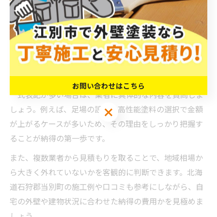
見積もりの内訳を細かく確認することが重要です。北海
道石狩郡当別町では、厳しい気候や寒暖差の影響で、耐
久性や防水性に優れた塗料・工法が求められるため、他
地域よりも費用が高くなりやすい傾向があります。
見積もりには「塗料費」「足場代」「下地補修費」など
の明細が記載されているかをチェックし、不明な項目や
お問い合わせはこちら
一式表記が多い場合は、業者に具体的な内容を質問しま
しょう。例えば、足場の設置や高性能塗料の選択で金額
お問い合わせはこちら
が上がるケースが多いため、その理由をしっかり把握す
ることが納得の第一歩です。
また、複数業者から見積もりを取ることで、地域相場か
ら大きく外れていないかを客観的に判断できます。北海
道石狩郡当別町の施工例や口コミも参考にしながら、自
宅の外壁や建物状況に合わせた納得の費用かを見極めま
しょう。