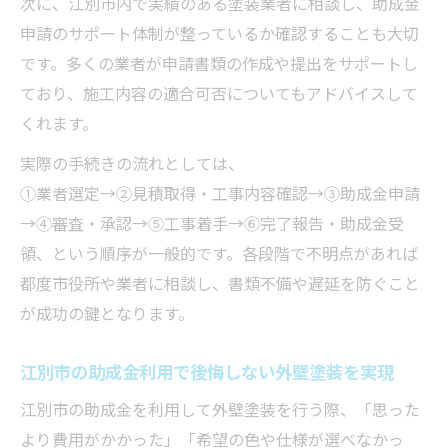
次に、江別市内で実績のある塗装業者に相談し、助成金
申請のサポート体制が整っているか確認することも大切
です。多くの業者が申請書類の作成や提出をサポートし
ており、施工内容の適合可否についてもアドバイスして
くれます。
実際の手続きの流れとしては、
①業者選定→②見積取得・工事内容確認→③助成金申請
→④審査・承認→⑤工事着手→⑥完了報告・助成金受
領、という順序が一般的です。各段階で不明点があれば
都度市役所や業者に相談し、書類不備や遅延を防ぐこと
が成功の鍵となります。
江別市の助成金利用で後悔しない外壁塗装を実現
江別市の助成金を利用して外壁塗装を行う際、「思った
より費用がかかった」「希望の色や仕様が選べなかっ