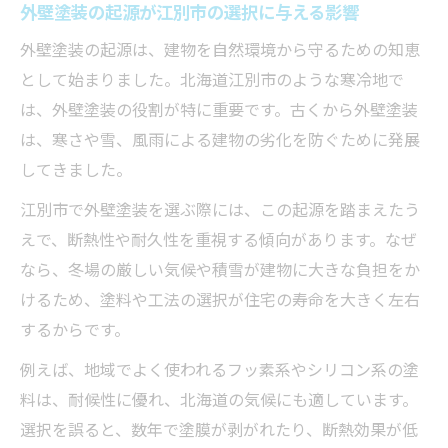
厳しい北海道の気候と外壁塗装の歴史的背景
外壁塗装の起源が江別市の選択に与える影響
北海道の寒さが外壁塗装に求める性能とは
外壁塗装の起源は、建物を自然環境から守るための知恵
外壁塗装の歴史から学ぶ耐候性と断熱性の
として始まりました。北海道江別市のような寒冷地で
重要性
は、外壁塗装の役割が特に重要です。古くから外壁塗装
厳しい気候で選ばれる外壁塗装のポイント
は、寒さや雪、風雨による建物の劣化を防ぐために発展
北海道の外壁塗装歴史と江別市の実情
してきました。
外壁塗装で失敗しないための北海道特有の
江別市で外壁塗装を選ぶ際には、この起源を踏まえたう
注意点
えで、断熱性や耐久性を重視する傾向があります。なぜ
江別市の外壁塗装助成金を正しく活用する秘訣
なら、冬場の厳しい気候や積雪が建物に大きな負担をか
けるため、塗料や工法の選択が住宅の寿命を大きく左右
外壁塗装の助成金を江別市で活用するポイ
するからです。
ント
江別市で外壁塗装助成金を申請する際の注
例えば、地域でよく使われるフッ素系やシリコン系の塗
意点
料は、耐候性に優れ、北海道の気候にも適しています。
外壁塗装の助成金手続きをスムーズに進め
選択を誤ると、数年で塗膜が剥がれたり、断熱効果が低