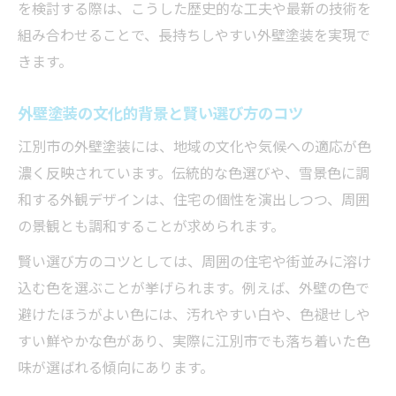
を検討する際は、こうした歴史的な工夫や最新の技術を
助成金や相場から読み解く江別市の外壁塗装
組み合わせることで、長持ちしやすい外壁塗装を実現で
外壁塗装の費用相場と助成金活用のポイン
きます。
ト
江別市で外壁塗装費用を抑えるための助成
外壁塗装の文化的背景と賢い選び方のコツ
金活用法
江別市の外壁塗装には、地域の文化や気候への適応が色
外壁塗装相場を理解し賢く助成金を使う方
濃く反映されています。伝統的な色選びや、雪景色に調
法
和する外観デザインは、住宅の個性を演出しつつ、周囲
江別市での外壁塗装費用の内訳と助成金の
の景観とも調和することが求められます。
関係
賢い選び方のコツとしては、周囲の住宅や街並みに溶け
外壁塗装費用相場を参考に予算計画を立て
込む色を選ぶことが挙げられます。例えば、外壁の色で
るコツ
避けたほうがよい色には、汚れやすい白や、色褪せしや
長持ちする外壁塗装を江別市で実現する方法
すい鮮やかな色があり、実際に江別市でも落ち着いた色
外壁塗装の耐久性を高める江別市での工夫
味が選ばれる傾向にあります。
長持ちする外壁塗装の塗料と施工の選び方