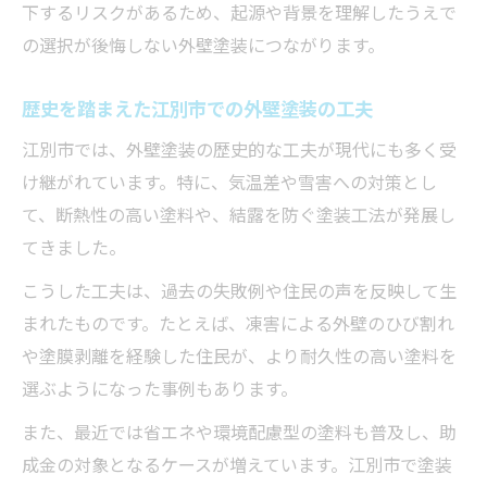
る方法
下するリスクがあるため、起源や背景を理解したうえで
の選択が後悔しない外壁塗装につながります。
江別市の助成金利用で後悔しない外壁塗装
を実現
歴史を踏まえた江別市での外壁塗装の工夫
外壁塗装助成金の申請条件と活用のコツ
江別市では、外壁塗装の歴史的な工夫が現代にも多く受
外壁塗装色選びで後悔しないための実践アドバ
け継がれています。特に、気温差や雪害への対策とし
イス
て、断熱性の高い塗料や、結露を防ぐ塗装工法が発展し
外壁塗装でおすすめの色と避けたい色の特
てきました。
徴
こうした工夫は、過去の失敗例や住民の声を反映して生
経年劣化に強い外壁塗装の色選びポイント
まれたものです。たとえば、凍害による外壁のひび割れ
外壁塗装の色選びで後悔しない実践的な注
や塗膜剥離を経験した住民が、より耐久性の高い塗料を
意点
選ぶようになった事例もあります。
江別市の気候に適した外壁塗装色の選び方
また、最近では省エネや環境配慮型の塗料も普及し、助
外壁塗装で美観と耐久性を両立させる色選
成金の対象となるケースが増えています。江別市で塗装
び