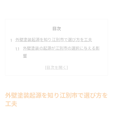
目次
外壁塗装起源を知り江別市で選び方を工夫
外壁塗装の起源が江別市の選択に与える影
響
歴史を踏まえた江別市での外壁塗装の工夫
外壁塗装の文化的背景と賢い選び方のコツ
江別市の気候を考慮した外壁塗装の歴史的
変遷
外壁塗装起源を知り江別市で選び方を
外壁塗装選びで知っておきたい江別市の特
工夫
徴