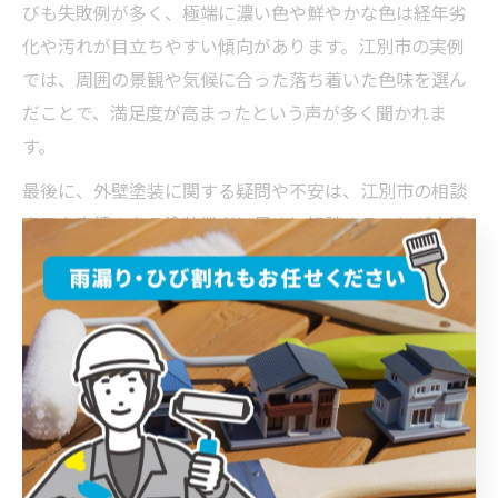
びも失敗例が多く、極端に濃い色や鮮やかな色は経年劣
化や汚れが目立ちやすい傾向があります。江別市の実例
では、周囲の景観や気候に合った落ち着いた色味を選ん
だことで、満足度が高まったという声が多く聞かれま
す。
最後に、外壁塗装に関する疑問や不安は、江別市の相談
窓口や実績のある塗装業者に早めに相談することが大切
です。事前準備と正しい情報収集が、後悔しない外壁塗
装への第一歩となります。
江別市の外壁塗装助成金を正しく活用
する秘訣
外壁塗装の助成金を江別市で活用するポイント