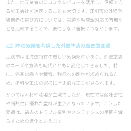
また、地元業者の口コミやレビューを活用し、信頼でき
外壁塗装のメンテナンスで資産価値を維持
る施工会社を選定することも大切です。江別市の外壁塗
江別市の気候を考慮した外壁塗装の秘訣
装業者の選び方については、実績や助成金対応の有無な
外壁塗装で長期的に美観を保つポイント
どを比較することで、後悔しない選択につながります。
江別市の気候を考慮した外壁塗装の歴史的変遷
江別市は北海道特有の厳しい気候条件があり、外壁塗装
のニーズや方法も時代とともに変化してきました。特
に、冬季の寒さや積雪、強風への耐性が求められるた
め、塗料や工法の選択に歴史的な工夫が見られます。
かつては木材や漆喰が主流でしたが、現在では耐凍害性
や断熱性に優れた塗料が主流となっています。こうした
変遷は、過去のトラブル事例やメンテナンスの手間を減
らすための進化といえます。