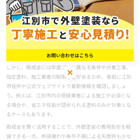
外壁塗装の助成金を江別市で活用するには、まず市が実
施している最新の助成金制度を正しく把握することが大
切です。江別市では、住宅の省エネ化や耐久性向上を目
的とした外壁塗装工事に対し、毎年見直される助成金制
度が設けられています。これにより、塗装費用の一部を
市から補助してもらうことが可能です。
お問い合わせはこちら
しかし、助成金には年度ごとに異なる条件や対象工事、
お問い合わせはこちら
指定塗料、施工業者の制限などがあるため、事前に江別
市役所や公式ウェブサイトで最新情報を確認しましょ
う。例えば、江別市内の登録業者による施工が必須とな
る場合や、省エネ性能が認められる塗料のみが対象とな
るケースもあります。
助成金を賢く活用することで、外壁塗装の費用負担を軽
減できる一方、申請漏れや条件不備による失敗例も少な